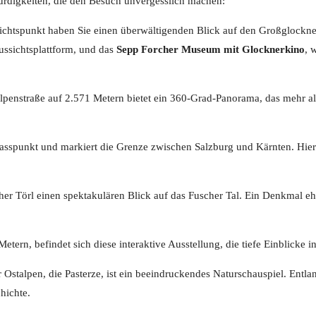
würdigkeiten, die den Besuch unvergesslich machen:
htspunkt haben Sie einen überwältigenden Blick auf den Großglockner 
Aussichtsplattform, und das
Sepp Forcher Museum mit Glocknerkino
, 
penstraße auf 2.571 Metern bietet ein 360-Grad-Panorama, das mehr als
asspunkt und markiert die Grenze zwischen Salzburg und Kärnten. Hier 
er Törl einen spektakulären Blick auf das Fuscher Tal. Ein Denkmal ehr
tern, befindet sich diese interaktive Ausstellung, die tiefe Einblicke 
 Ostalpen, die Pasterze, ist ein beeindruckendes Naturschauspiel. Ent
hichte.