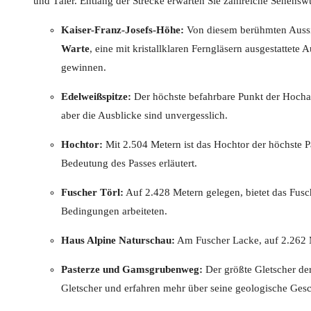
und Täler. Entlang der Strecke erwarten Sie zahlreiche Sehens
Kaiser-Franz-Josefs-Höhe:
Von diesem berühmten Aussic
Warte
, eine mit kristallklaren Ferngläsern ausgestattete 
gewinnen.
Edelweißspitze:
Der höchste befahrbare Punkt der Hochal
aber die Ausblicke sind unvergesslich.
Hochtor:
Mit 2.504 Metern ist das Hochtor der höchste P
Bedeutung des Passes erläutert.
Fuscher Törl:
Auf 2.428 Metern gelegen, bietet das Fusch
Bedingungen arbeiteten.
Haus Alpine Naturschau:
Am Fuscher Lacke, auf 2.262 Me
Pasterze und Gamsgrubenweg:
Der größte Gletscher der
Gletscher und erfahren mehr über seine geologische Gesc