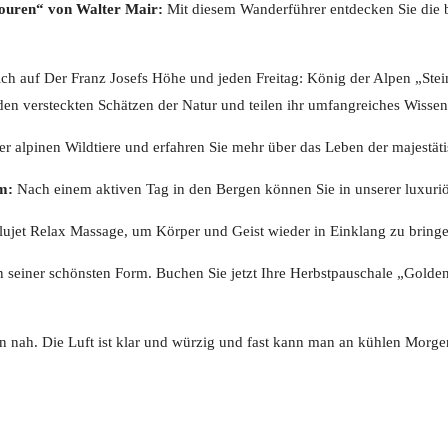
ouren“ von Walter Mair:
Mit diesem Wanderführer entdecken Sie die b
ch auf Der Franz Josefs Höhe und jeden Freitag: König der Alpen „Ste
en versteckten Schätzen der Natur und teilen ihr umfangreiches Wissen
er alpinen Wildtiere und erfahren Sie mehr über das Leben der majestät
m:
Nach einem aktiven Tag in den Bergen können Sie in unserer luxuri
ujet Relax Massage, um Körper und Geist wieder in Einklang zu bringe
in seiner schönsten Form. Buchen Sie jetzt Ihre Herbstpauschale „Gol
en nah. Die Luft ist klar und würzig und fast kann man an kühlen Morg