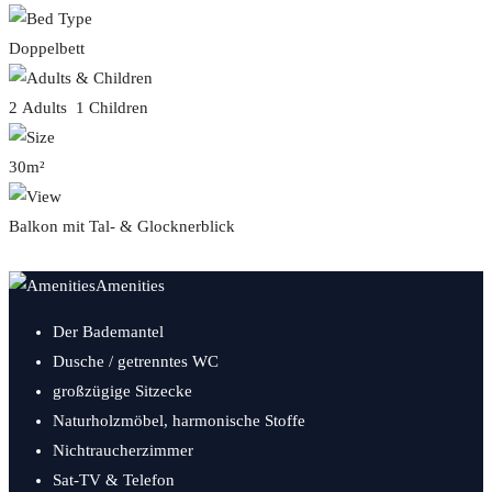
Doppelbett
2 Adults 1 Children
30m²
Balkon mit Tal- & Glocknerblick
Amenities
Der Bademantel
Dusche / getrenntes WC
großzügige Sitzecke
Naturholzmöbel, harmonische Stoffe
Nichtraucherzimmer
Sat-TV & Telefon