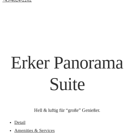
+43-4824-2262
Erker Panorama
Suite
Hell & luftig für “große” Genießer.
Detail
Amenities & Services