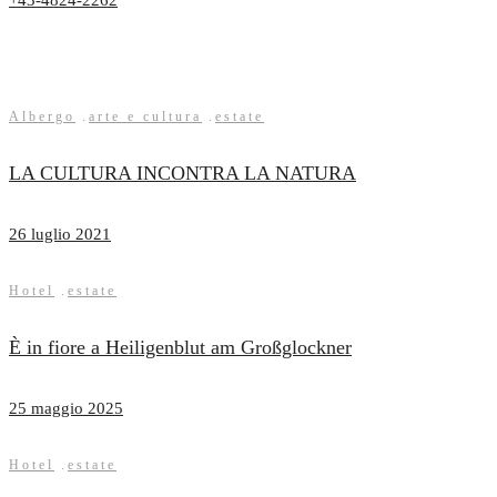
+43-4824-2262
Albergo
.
arte e cultura
.
estate
LA CULTURA INCONTRA LA NATURA
26 luglio 2021
Hotel
.
estate
È in fiore a Heiligenblut am Großglockner
25 maggio 2025
Hotel
.
estate