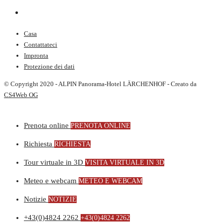
Casa
Contattateci
Impronta
Protezione dei dati
© Copyright 2020 - ALPIN Panorama-Hotel LÄRCHENHOF - Creato da
CS4Web OG
Prenota online
PRENOTA ONLINE
Richiesta
RICHIESTA
Tour virtuale in 3D
VISITA VIRTUALE IN 3D
Meteo e webcam
METEO E WEBCAM
Notizie
NOTIZIE
+43(0)4824 2262
+43(0)4824 2262