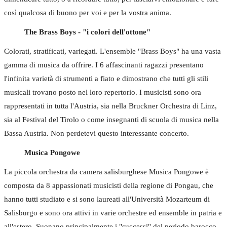
così qualcosa di buono per voi e per la vostra anima.
The Brass Boys - "i colori dell'ottone"
Colorati, stratificati, variegati. L'ensemble "Brass Boys" ha una vasta
gamma di musica da offrire. I 6 affascinanti ragazzi presentano
l'infinita varietà di strumenti a fiato e dimostrano che tutti gli stili
musicali trovano posto nel loro repertorio. I musicisti sono ora
rappresentati in tutta l'Austria, sia nella Bruckner Orchestra di Linz,
sia al Festival del Tirolo o come insegnanti di scuola di musica nella
Bassa Austria. Non perdetevi questo interessante concerto.
Musica Pongowe
La piccola orchestra da camera salisburghese Musica Pongowe è
composta da 8 appassionati musicisti della regione di Pongau, che
hanno tutti studiato e si sono laureati all'Università Mozarteum di
Salisburgo e sono ora attivi in varie orchestre ed ensemble in patria e
all'estero. Suonano principalmente i "successi" del periodo barocco,