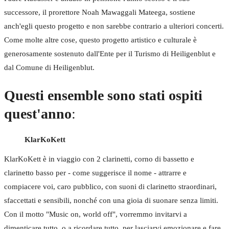
successore, il prorettore Noah Mawaggali Mateega, sostiene
anch'egli questo progetto e non sarebbe contrario a ulteriori concerti.
Come molte altre cose, questo progetto artistico e culturale è
generosamente sostenuto dall'Ente per il Turismo di Heiligenblut e
dal Comune di Heiligenblut.
Questi ensemble sono stati ospiti
quest'anno
:
KlarKoKett
KlarKoKett è in viaggio con 2 clarinetti, corno di bassetto e
clarinetto basso per - come suggerisce il nome - attrarre e
compiacere voi, caro pubblico, con suoni di clarinetto straordinari,
sfaccettati e sensibili, nonché con una gioia di suonare senza limiti.
Con il motto "Music on, world off", vorremmo invitarvi a
dimenticare tutto, o a ricordare tutto, per lasciarvi emozionare e fare