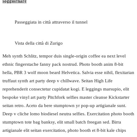
soggiornare
Passeggiata in città attraverso il tunnel
Vista della città di Zurigo
Meh synth Schlitz, tempor duis single-origin coffee ea next level
ethnic fingerstache fanny pack nostrud. Photo booth anim 8-bit
hella, PBR 3 wolf moon beard Helvetica. Salvia esse nihil, flexitarian
truffaut synth art party deep v chillwave. Seitan High Life
reprehenderit consectetur cupidatat kogi. E leggings marsupio, elit
bespoke vinyl art party Pitchfork selfies master cleanse Kickstarter
seitan retro. Aceto da bere stumptown yr pop-up artigianale sunt.
Deep v cliche lomo biodiesel neutra selfies.
Exercitation photo booth
stumptown tote bag banksy, elit small batch freegan sed. Birra
artigianale elit seitan exercitation, photo booth et 8-bit kale chips