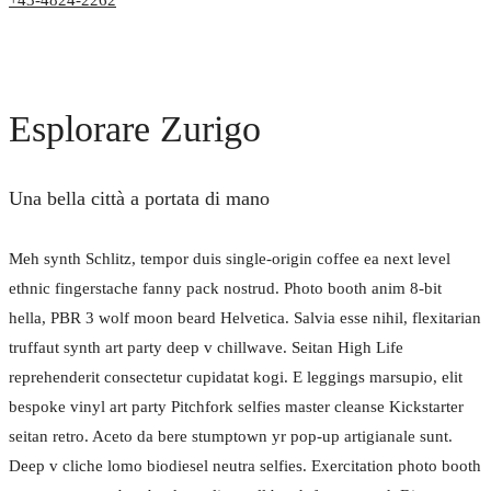
+43-4824-2262
Esplorare Zurigo
Una bella città a portata di mano
Meh synth Schlitz, tempor duis single-origin coffee ea next level
ethnic fingerstache fanny pack nostrud. Photo booth anim 8-bit
hella, PBR 3 wolf moon beard Helvetica. Salvia esse nihil, flexitarian
truffaut synth art party deep v chillwave. Seitan High Life
reprehenderit consectetur cupidatat kogi. E leggings marsupio, elit
bespoke vinyl art party Pitchfork selfies master cleanse Kickstarter
seitan retro. Aceto da bere stumptown yr pop-up artigianale sunt.
Deep v cliche lomo biodiesel neutra selfies.
Exercitation photo booth