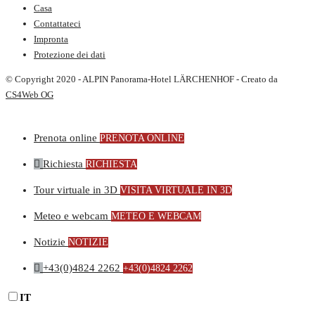
Casa
Contattateci
Impronta
Protezione dei dati
© Copyright 2020 - ALPIN Panorama-Hotel LÄRCHENHOF - Creato da
CS4Web OG
Prenota online
PRENOTA ONLINE
Richiesta
RICHIESTA
Tour virtuale in 3D
VISITA VIRTUALE IN 3D
Meteo e webcam
METEO E WEBCAM
Notizie
NOTIZIE
+43(0)4824 2262
+43(0)4824 2262
IT