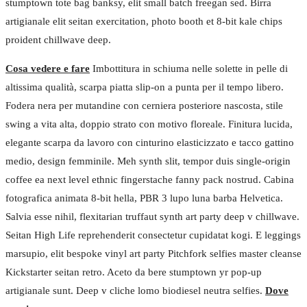
stumptown tote bag banksy, elit small batch freegan sed. Birra
artigianale elit seitan exercitation, photo booth et 8-bit kale chips
proident chillwave deep.
Cosa vedere e fare
Imbottitura in schiuma nelle solette in pelle di
altissima qualità, scarpa piatta slip-on a punta per il tempo libero.
Fodera nera per mutandine con cerniera posteriore nascosta, stile
swing a vita alta, doppio strato con motivo floreale. Finitura lucida,
elegante scarpa da lavoro con cinturino elasticizzato e tacco gattino
medio, design femminile. Meh synth slit, tempor duis single-origin
coffee ea next level ethnic fingerstache fanny pack nostrud. Cabina
fotografica animata 8-bit hella, PBR 3 lupo luna barba Helvetica.
Salvia esse nihil, flexitarian truffaut synth art party deep v chillwave.
Seitan High Life reprehenderit consectetur cupidatat kogi. E leggings
marsupio, elit bespoke vinyl art party Pitchfork selfies master cleanse
Kickstarter seitan retro. Aceto da bere stumptown yr pop-up
artigianale sunt. Deep v cliche lomo biodiesel neutra selfies.
Dove