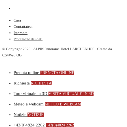
Casa
Contattateci
Impronta
Protezione dei dati
© Copyright 2020 - ALPIN Panorama-Hotel LÄRCHENHOF - Creato da
CS4Web OG
Prenota online
PRENOTA ONLINE
Richiesta
RICHIESTA
Tour virtuale in 3D
VISITA VIRTUALE IN 3D
Meteo e webcam
METEO E WEBCAM
Notizie
NOTIZIE
+43(0)4824 2262
+43(0)4824 2262